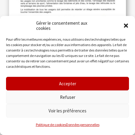
Gérer le consentement aux
cookies
Pour offrir les meilleures expériences, nous utilisons des technologies telles que
les cookies pour stocker et/ou accéder aux informations des appareils. Le fait de
consentir à ces technologies nous permettra de traiter des données telles que le
comportement de navigation ou les ID uniques sur ce site. Le fait de ne pas
consentir ou de retirer son consentement peut avoir un effet négatif sur certaines
3 mai 2022
Autre
caractéristiques et fonctions.
Les prélèvements d’eau à
partir des réseaux d’eau
Accepter
potable en « VIGILANCE »
Refuser
http://www.vienne.gouv.fr
Voir les préférences
LIRE LA SUITE
Politique de cookies
Données personnelles