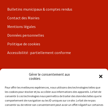
Bulletins municipaux & comptes rendus
Contact des Mairies
Mentions légales
Données personnelles
Politique de cookies
Accessibilité : partiellement conforme
Nos communes
Gérer le consentement aux
cookies
Brigueil-le-Chantre
Pour offrir les meilleures expériences, nous utilisons des technologies telles que
les cookies pour stocker et/ou accéder aux informations des appareils. Le fait de
Coulonges
consentir à ces technologies nous permettra de traiter des données telles que le
comportement de navigation ou les ID uniques sur ce site. Le fait de ne pas
Les Hérolles
consentir ou de retirer son consentement peut avoir un effet négatif sur certaines