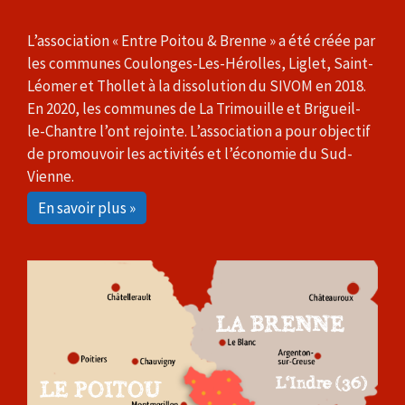
L’association « Entre Poitou & Brenne » a été créée par
les communes Coulonges-Les-Hérolles, Liglet, Saint-
Léomer et Thollet à la dissolution du SIVOM en 2018.
En 2020, les communes de La Trimouille et Brigueil-
le-Chantre l’ont rejointe. L’association a pour objectif
de promouvoir les activités et l’économie du Sud-
Vienne.
En savoir plus »