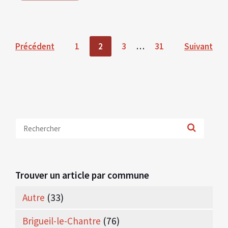
Pagination
Précédent
1
2
3
…
31
Suivant
des
publications
Trouver un article par commune
Autre
(33)
Brigueil-le-Chantre
(76)