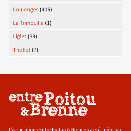
Coulonges
(405)
La Trimouille
(1)
Liglet
(39)
Thollet
(7)
L’association « Entre Poitou & Brenne » a été créée par