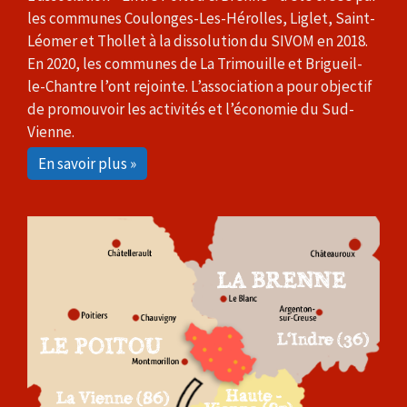
les communes Coulonges-Les-Hérolles, Liglet, Saint-
Léomer et Thollet à la dissolution du SIVOM en 2018.
En 2020, les communes de La Trimouille et Brigueil-
le-Chantre l’ont rejointe. L’association a pour objectif
de promouvoir les activités et l’économie du Sud-
Vienne.
En savoir plus »