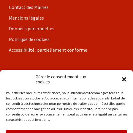
Contact des Mairies
Mentions légales
Données personnelles
Politique de cookies
Accessibilité : partiellement conforme
Nos communes
Gérer le consentement aux
cookies
Brigueil-le-Chantre
Pour offrir les meilleures expériences, nous utilisons des technologies telles que
les cookies pour stocker et/ou accéder aux informations des appareils. Le fait de
Coulonges
consentir à ces technologies nous permettra de traiter des données telles que le
comportement de navigation ou les ID uniques sur ce site. Le fait de ne pas
Les Hérolles
consentir ou de retirer son consentement peut avoir un effet négatif sur certaines
caractéristiques et fonctions.
La Trimouille
Liglet