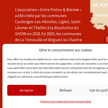
L’association « Entre Poitou & Brenne »
a été créée par les communes
Coulonges-Les-Hérolles, Liglet, Saint-
Léomer et Thollet à la dissolution du
SIVOM en 2018. En 2020, les communes
de La Trimouille et Brigueil-le-Chantre
l’ont rejointe. L’association a pour
Gérer le consentement aux cookies
objectif de promouvoir les activités et
l’économie du Sud-Vienne.
Pour offrir les meilleures expériences, nous utilisons des technologies telles que les
stocker et/ou accéder aux informations des appareils. Le fait de consentir à ces te
En savoir plus »
nous permettra de traiter des données telles que le comportement de navigation ou
uniques sur ce site. Le fait de ne pas consentir ou de retirer son consentement peut 
négatif sur certaines caractéristiques et fonctions.
© 2026 Entre Poitou et Brenne
Accepter
Refuser
Voir les pré
Politique de cookies
Données personnelles