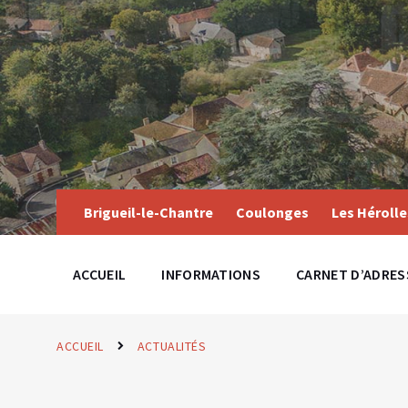
Skip
Skip
Skip
to
to
to
content
main
footer
navigation
Brigueil-le-Chantre
Coulonges
Les Hérolle
ACCUEIL
INFORMATIONS
CARNET D’ADRES
ACCUEIL
ACTUALITÉS