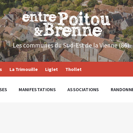
Les communes du Sud-Est de la Vienne (86)
s
La Trimouille
Liglet
Thollet
SES
MANIFESTATIONS
ASSOCIATIONS
RANDONN