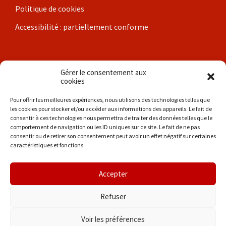
Politique de cookies
Accessibilité : partiellement conforme
Nos communes
Gérer le consentement aux
cookies
Brigueil-le-Chantre
Pour offrir les meilleures expériences, nous utilisons des technologies telles que
les cookies pour stocker et/ou accéder aux informations des appareils. Le fait de
Coulonges
consentir à ces technologies nous permettra de traiter des données telles que le
comportement de navigation ou les ID uniques sur ce site. Le fait de ne pas
Les Hérolles
consentir ou de retirer son consentement peut avoir un effet négatif sur certaines
caractéristiques et fonctions.
La Trimouille
Liglet
Accepter
Thollet
Refuser
Voir les préférences
© 2026 Entre Poitou et Brenne