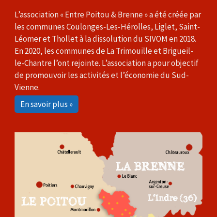
L’association « Entre Poitou & Brenne » a été créée par
les communes Coulonges-Les-Hérolles, Liglet, Saint-
Léomer et Thollet à la dissolution du SIVOM en 2018.
En 2020, les communes de La Trimouille et Brigueil-
le-Chantre l’ont rejointe. L’association a pour objectif
de promouvoir les activités et l’économie du Sud-
Vienne.
En savoir plus »