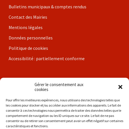
Bulletins municipaux & comptes rendus
Contact des Mairies
Mentions légales
Données personnelles
Politique de cookies
Accessibilité : partiellement conforme
Nos communes
Gérer le consentement aux
cookies
Brigueil-le-Chantre
Pour offrir les meilleures expériences, nous utilisons des technologies telles que
les cookies pour stocker et/ou accéder aux informations des appareils. Le fait de
Coulonges
consentir à ces technologies nous permettra de traiter des données telles que le
comportement de navigation ou les ID uniques sur ce site. Le fait de ne pas
Les Hérolles
consentir ou de retirer son consentement peut avoir un effet négatif sur certaines
caractéristiques et fonctions.
La Trimouille