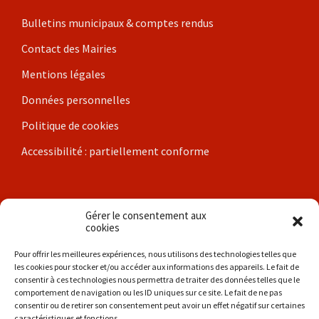
Bulletins municipaux & comptes rendus
Contact des Mairies
Mentions légales
Données personnelles
Politique de cookies
Accessibilité : partiellement conforme
Nos communes
Gérer le consentement aux
cookies
Brigueil-le-Chantre
Pour offrir les meilleures expériences, nous utilisons des technologies telles que
les cookies pour stocker et/ou accéder aux informations des appareils. Le fait de
Coulonges
consentir à ces technologies nous permettra de traiter des données telles que le
comportement de navigation ou les ID uniques sur ce site. Le fait de ne pas
Les Hérolles
consentir ou de retirer son consentement peut avoir un effet négatif sur certaines
caractéristiques et fonctions.