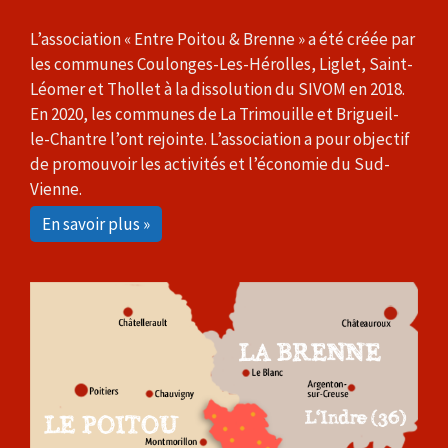
L’association « Entre Poitou & Brenne » a été créée par
les communes Coulonges-Les-Hérolles, Liglet, Saint-
Léomer et Thollet à la dissolution du SIVOM en 2018.
En 2020, les communes de La Trimouille et Brigueil-
le-Chantre l’ont rejointe. L’association a pour objectif
de promouvoir les activités et l’économie du Sud-
Vienne.
En savoir plus »