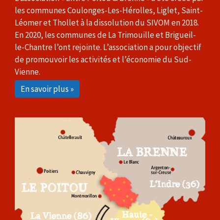
les communes Coulonges-Les-Hérolles, Liglet, Saint-
Léomer et Thollet à la dissolution du SIVOM en 2018.
En 2020, les communes de La Trimouille et Brigueil-
le-Chantre l’ont rejointe. L’association a pour objectif
de promouvoir les activités et l’économie du Sud-
Vienne.
En savoir plus »