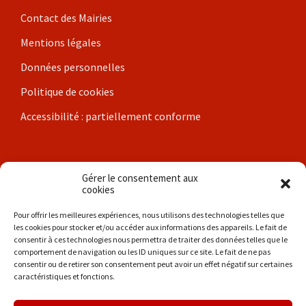
Contact des Mairies
Mentions légales
Données personnelles
Politique de cookies
Accessibilité : partiellement conforme
Nos communes
Gérer le consentement aux
cookies
Brigueil-le-Chantre
Pour offrir les meilleures expériences, nous utilisons des technologies telles que
les cookies pour stocker et/ou accéder aux informations des appareils. Le fait de
Coulonges
consentir à ces technologies nous permettra de traiter des données telles que le
comportement de navigation ou les ID uniques sur ce site. Le fait de ne pas
Les Hérolles
consentir ou de retirer son consentement peut avoir un effet négatif sur certaines
caractéristiques et fonctions.
La Trimouille
Liglet