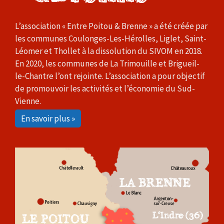
L’association « Entre Poitou & Brenne » a été créée par
les communes Coulonges-Les-Hérolles, Liglet, Saint-
Léomer et Thollet à la dissolution du SIVOM en 2018.
En 2020, les communes de La Trimouille et Brigueil-
le-Chantre l’ont rejointe. L’association a pour objectif
de promouvoir les activités et l’économie du Sud-
Vienne.
En savoir plus »