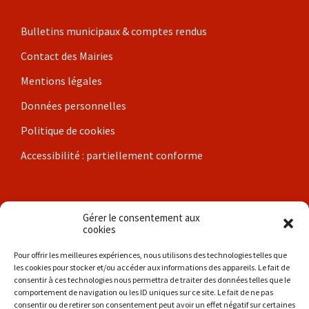
Bulletins municipaux & comptes rendus
Contact des Mairies
Mentions légales
Données personnelles
Politique de cookies
Accessibilité : partiellement conforme
Nos communes
Gérer le consentement aux
cookies
Brigueil-le-Chantre
Pour offrir les meilleures expériences, nous utilisons des technologies telles que
les cookies pour stocker et/ou accéder aux informations des appareils. Le fait de
Coulonges
consentir à ces technologies nous permettra de traiter des données telles que le
comportement de navigation ou les ID uniques sur ce site. Le fait de ne pas
Les Hérolles
consentir ou de retirer son consentement peut avoir un effet négatif sur certaines