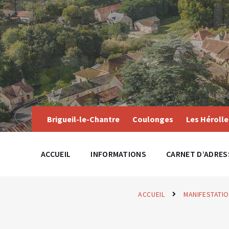
Skip
Skip
Skip
to
to
to
content
main
footer
navigation
Brigueil-le-Chantre
Coulonges
Les Hérolle
ACCUEIL
INFORMATIONS
CARNET D’ADRES
ACCUEIL
MANIFESTATI