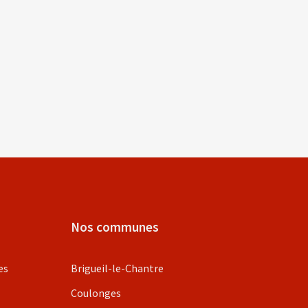
Nos communes
es
Brigueil-le-Chantre
Coulonges