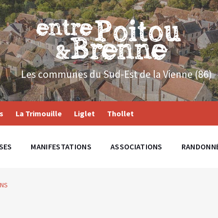
Les communes du Sud-Est de la Vienne (86)
s
La Trimouille
Liglet
Thollet
SES
MANIFESTATIONS
ASSOCIATIONS
RANDONN
ONS