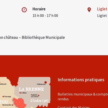
Horaire
Liglet
15 h 00 - 17 h 00
Liglet
son château – Bibliothèque Municipale
Informations pratiques
Bulletins municipaux & compt
rendus
Contact des Mairies