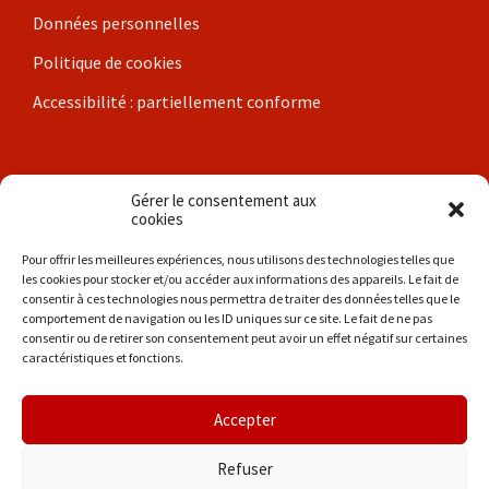
Données personnelles
Politique de cookies
Accessibilité : partiellement conforme
Nos communes
Gérer le consentement aux
cookies
Brigueil-le-Chantre
Pour offrir les meilleures expériences, nous utilisons des technologies telles que
les cookies pour stocker et/ou accéder aux informations des appareils. Le fait de
Coulonges
consentir à ces technologies nous permettra de traiter des données telles que le
comportement de navigation ou les ID uniques sur ce site. Le fait de ne pas
Les Hérolles
consentir ou de retirer son consentement peut avoir un effet négatif sur certaines
caractéristiques et fonctions.
La Trimouille
Liglet
Accepter
Thollet
Refuser