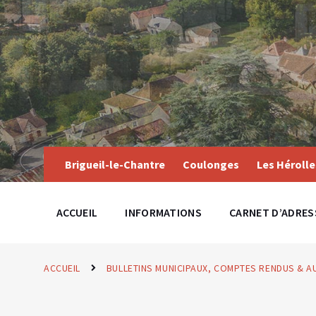
Skip
Skip
Skip
to
to
to
content
main
footer
navigation
Brigueil-le-Chantre
Coulonges
Les Hérolle
ACCUEIL
INFORMATIONS
CARNET D’ADRES
ACCUEIL
BULLETINS MUNICIPAUX, COMPTES RENDUS & 