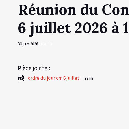
Réunion du Cons
6 juillet 2026 à
30 juin 2026
LIGLET
Pièce jointe :
File
pdf
File
ordre du jour cm 6 juillet
38 kB
extension:
size: