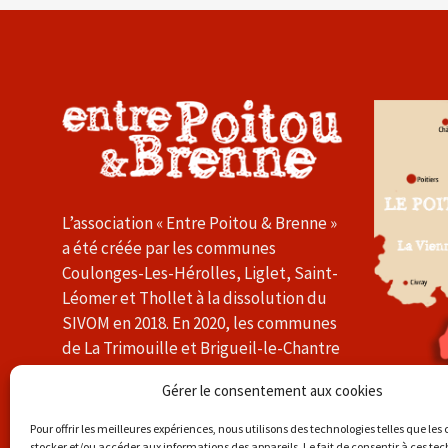
L’association « Entre Poitou & Brenne »
a été créée par les communes
Coulonges-Les-Hérolles, Liglet, Saint-
Léomer et Thollet à la dissolution du
SIVOM en 2018. En 2020, les communes
de La Trimouille et Brigueil-le-Chantre
l’ont rejointe. L’association a pour
Gérer le consentement aux cookies
objectif de promouvoir les activités et
l’économie du Sud-Vienne.
Pour offrir les meilleures expériences, nous utilisons des technologies telles que les
stocker et/ou accéder aux informations des appareils. Le fait de consentir à ces te