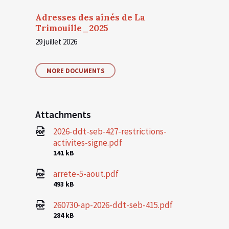
Adresses des aînés de La
Trimouille_2025
29 juillet 2026
MORE DOCUMENTS
Attachments
2026-ddt-seb-427-restrictions-
activites-signe.pdf
File
141 kB
size:
arrete-5-aout.pdf
File
493 kB
size:
260730-ap-2026-ddt-seb-415.pdf
File
284 kB
size: