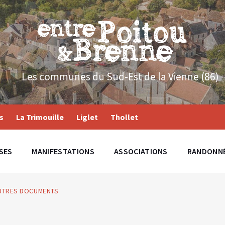
Les communes du Sud-Est de la Vienne (86)
s
La Trimouille
Liglet
Thollet
SES
MANIFESTATIONS
ASSOCIATIONS
RANDONN
AUTRES DOCUMENTS