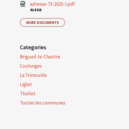
adresse-73-2025-l.pdf
File
414 kB
size:
MORE DOCUMENTS
Categories
Brigueil-le-Chantre
Coulonges
La Trimouille
Liglet
Thollet
Toutes les communes