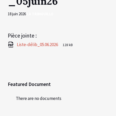
_05juin26
18 juin 2026
LA TRIMOUILLE
Pièce jointe :
File
pdf
File
Liste-délib_05.06.2026
128 kB
extension:
size:
Featured Document
There are no documents