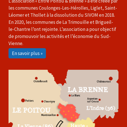
L’association « Entre Poitou & Brenne » a été créée par
les communes Coulonges-Les-Hérolles, Liglet, Saint-
Léomer et Thollet à la dissolution du SIVOM en 2018.
En 2020, les communes de La Trimouille et Brigueil-
le-Chantre l’ont rejointe. L’association a pour objectif
de promouvoir les activités et l’économie du Sud-
Vienne.
En savoir plus »