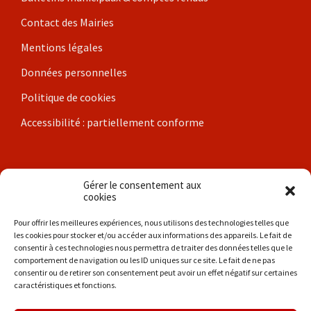
Contact des Mairies
Mentions légales
Données personnelles
Politique de cookies
Accessibilité : partiellement conforme
Nos communes
Gérer le consentement aux
cookies
Brigueil-le-Chantre
Pour offrir les meilleures expériences, nous utilisons des technologies telles que
les cookies pour stocker et/ou accéder aux informations des appareils. Le fait de
Coulonges
consentir à ces technologies nous permettra de traiter des données telles que le
comportement de navigation ou les ID uniques sur ce site. Le fait de ne pas
Les Hérolles
consentir ou de retirer son consentement peut avoir un effet négatif sur certaines
caractéristiques et fonctions.
La Trimouille