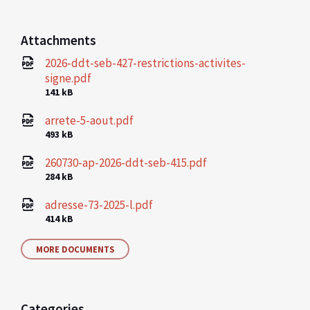
Attachments
2026-ddt-seb-427-restrictions-activites-
signe.pdf
File
141 kB
size:
arrete-5-aout.pdf
File
493 kB
size:
260730-ap-2026-ddt-seb-415.pdf
File
284 kB
size:
adresse-73-2025-l.pdf
File
414 kB
size:
MORE DOCUMENTS
Categories