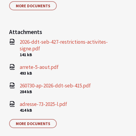
MORE DOCUMENTS
Attachments
2026-ddt-seb-427-restrictions-activites-
signe.pdf
File
141 kB
size:
arrete-5-aout.pdf
File
493 kB
size:
260730-ap-2026-ddt-seb-415.pdf
File
284 kB
size:
adresse-73-2025-l.pdf
File
414 kB
size:
MORE DOCUMENTS