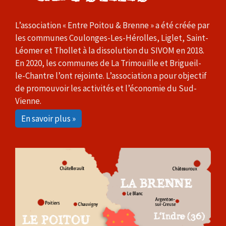
L’association « Entre Poitou & Brenne » a été créée par
les communes Coulonges-Les-Hérolles, Liglet, Saint-
Léomer et Thollet à la dissolution du SIVOM en 2018.
En 2020, les communes de La Trimouille et Brigueil-
le-Chantre l’ont rejointe. L’association a pour objectif
de promouvoir les activités et l’économie du Sud-
Vienne.
En savoir plus »