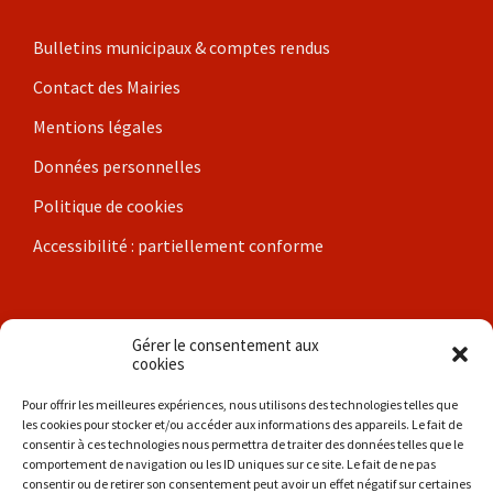
Bulletins municipaux & comptes rendus
Contact des Mairies
Mentions légales
Données personnelles
Politique de cookies
Accessibilité : partiellement conforme
Nos communes
Gérer le consentement aux
cookies
Brigueil-le-Chantre
Pour offrir les meilleures expériences, nous utilisons des technologies telles que
les cookies pour stocker et/ou accéder aux informations des appareils. Le fait de
Coulonges
consentir à ces technologies nous permettra de traiter des données telles que le
comportement de navigation ou les ID uniques sur ce site. Le fait de ne pas
Les Hérolles
consentir ou de retirer son consentement peut avoir un effet négatif sur certaines