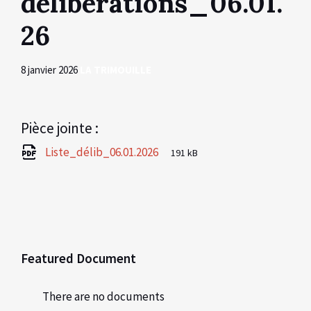
délibérations_06.01.
26
8 janvier 2026
LA TRIMOUILLE
Pièce jointe :
File
pdf
File
Liste_délib_06.01.2026
191 kB
extension:
size:
Featured Document
There are no documents