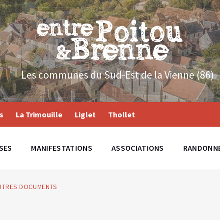
Les communes du Sud-Est de la Vienne (86)
s
La Trimouille
Liglet
Thollet
SES
MANIFESTATIONS
ASSOCIATIONS
RANDONN
AUTRES DOCUMENTS