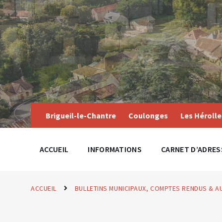
Skip
Skip
Skip
to
to
to
content
main
footer
navigation
Brigueil-le-Chantre
Coulonges
Les Hérolle
ACCUEIL
INFORMATIONS
CARNET D’ADRES
ACCUEIL
BULLETINS MUNICIPAUX, COMPTES RENDUS & 