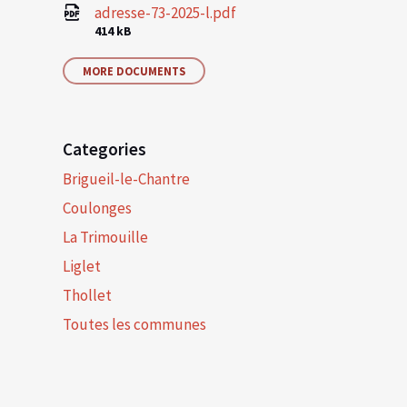
adresse-73-2025-l.pdf
File
414 kB
size:
MORE DOCUMENTS
Categories
Brigueil-le-Chantre
Coulonges
La Trimouille
Liglet
Thollet
Toutes les communes