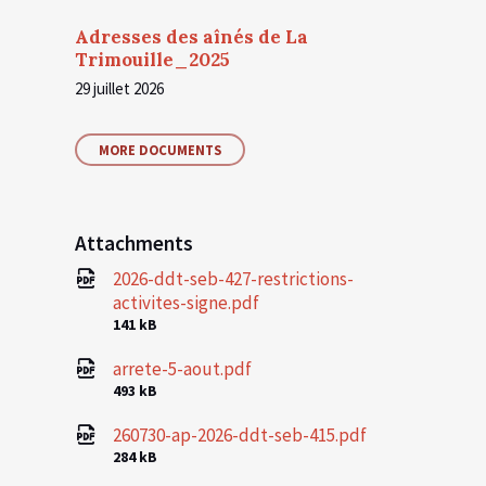
Adresses des aînés de La
Trimouille_2025
29 juillet 2026
MORE DOCUMENTS
Attachments
2026-ddt-seb-427-restrictions-
activites-signe.pdf
File
141 kB
size:
arrete-5-aout.pdf
File
493 kB
size:
260730-ap-2026-ddt-seb-415.pdf
File
284 kB
size: