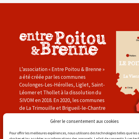
L’association « Entre Poitou & Brenne »
a été créée par les communes
Coulonges-Les-Hérolles, Liglet, Saint-
Léomer et Thollet à la dissolution du
SIVOM en 2018. En 2020, les communes
de La Trimouille et Brigueil-le-Chantre
l’ont rejointe. L’association a pour
Gérer le consentement aux cookies
objectif de promouvoir les activités et
l’économie du Sud-Vienne.
Pour offrir les meilleures expériences, nous utilisons des technologies telles que les
stocker et/ou accéder aux informations des appareils. Le fait de consentir à ces te