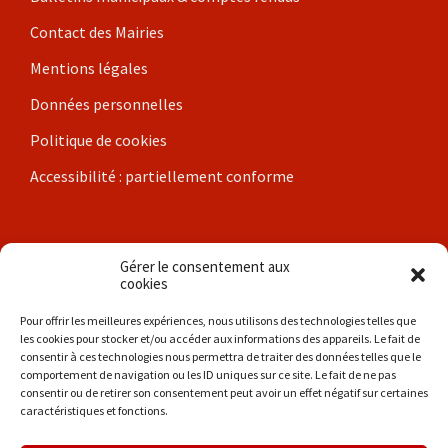
Contact des Mairies
Mentions légales
Données personnelles
Politique de cookies
Accessibilité : partiellement conforme
Nos communes
Gérer le consentement aux
cookies
Brigueil-le-Chantre
Pour offrir les meilleures expériences, nous utilisons des technologies telles que
les cookies pour stocker et/ou accéder aux informations des appareils. Le fait de
Coulonges
consentir à ces technologies nous permettra de traiter des données telles que le
comportement de navigation ou les ID uniques sur ce site. Le fait de ne pas
Les Hérolles
consentir ou de retirer son consentement peut avoir un effet négatif sur certaines
caractéristiques et fonctions.
La Trimouille