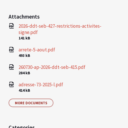
Attachments
2026-ddt-seb-427-restrictions-activites-
signe.pdf
File
141 kB
size:
arrete-5-aout.pdf
File
493 kB
size:
260730-ap-2026-ddt-seb-415.pdf
File
284 kB
size:
adresse-73-2025-l.pdf
File
414 kB
size:
MORE DOCUMENTS
Categories