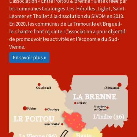
L’association « Entre Poitou & Brenne » a été créée par
les communes Coulonges-Les-Hérolles, Liglet, Saint-
Léomer et Thollet à la dissolution du SIVOM en 2018.
En 2020, les communes de La Trimouille et Brigueil-
le-Chantre l’ont rejointe. L’association a pour objectif
de promouvoir les activités et l’économie du Sud-
Vienne.
En savoir plus »