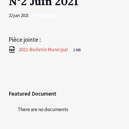
N°2 Juin 2021
22 juin 2021
LA TRIMOUILLE
Pièce jointe :
File
pdf
File
2021-Bulletin Municipal
2 MB
extension:
size:
Featured Document
There are no documents