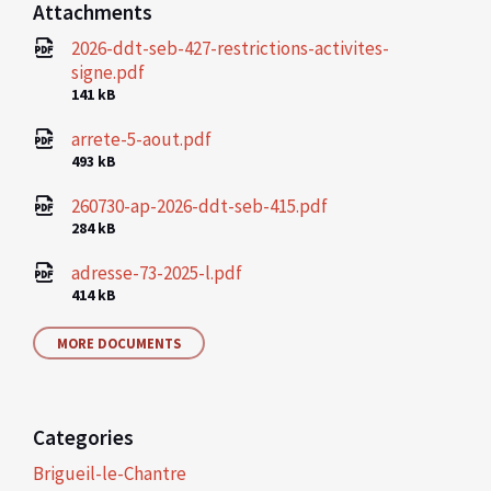
Attachments
2026-ddt-seb-427-restrictions-activites-
signe.pdf
File
141 kB
size:
arrete-5-aout.pdf
File
493 kB
size:
260730-ap-2026-ddt-seb-415.pdf
File
284 kB
size:
adresse-73-2025-l.pdf
File
414 kB
size:
MORE DOCUMENTS
Categories
Brigueil-le-Chantre