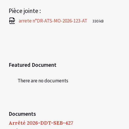
Pièce jointe :
File
pdf
File
arrete n°DR-ATS-MO-2026-123-AT
330 kB
extension:
size:
Featured Document
There are no documents
Documents
Arrêté 2026-DDT-SEB-427