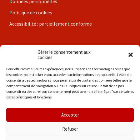
Données personnelles
Politique de cookies
Accessibilité : partiellement conforme
Nos communes
Gérer le consentement aux
cookies
Brigueil-le-Chantre
Pour offrir les meilleures expériences, nous utilisons des technologies telles que
les cookies pour stocker et/ou accéder aux informations des appareils. Le fait de
Coulonges
consentir à ces technologies nous permettra de traiter des données telles que le
comportement de navigation ou les ID uniques sur ce site. Le fait de ne pas
Les Hérolles
consentir ou de retirer son consentement peut avoir un effet négatif sur certaines
caractéristiques et fonctions.
La Trimouille
Liglet
Accepter
Thollet
Refuser