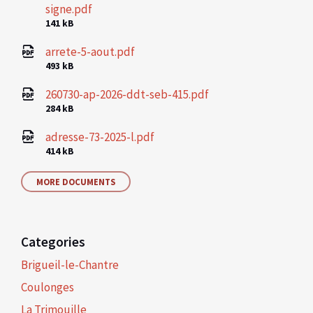
signe.pdf
File
141 kB
size:
arrete-5-aout.pdf
File
493 kB
size:
260730-ap-2026-ddt-seb-415.pdf
File
284 kB
size:
adresse-73-2025-l.pdf
File
414 kB
size:
MORE DOCUMENTS
Categories
Brigueil-le-Chantre
Coulonges
La Trimouille