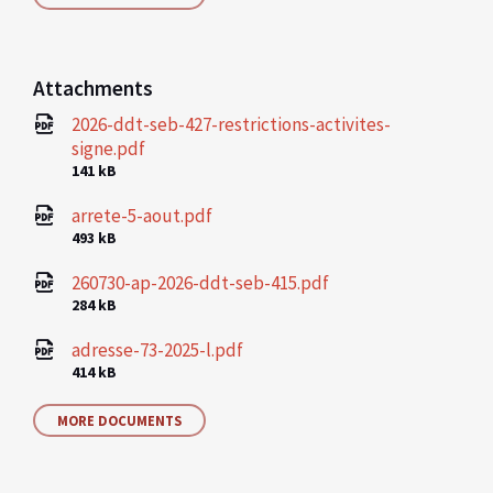
Attachments
2026-ddt-seb-427-restrictions-activites-
signe.pdf
File
141 kB
size:
arrete-5-aout.pdf
File
493 kB
size:
260730-ap-2026-ddt-seb-415.pdf
File
284 kB
size:
adresse-73-2025-l.pdf
File
414 kB
size:
MORE DOCUMENTS