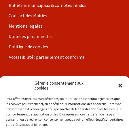
Bulletins municipaux & comptes rendus
Contact des Mairies
Mentions légales
Données personnelles
Politique de cookies
Accessibilité : partiellement conforme
Nos communes
Gérer le consentement aux
cookies
Brigueil-le-Chantre
Pour offrir les meilleures expériences, nous utilisons des technologies telles que
les cookies pour stocker et/ou accéder aux informations des appareils. Le fait de
Coulonges
consentir à ces technologies nous permettra de traiter des données telles que le
comportement de navigation ou les ID uniques sur ce site. Le fait de ne pas
Les Hérolles
consentir ou de retirer son consentement peut avoir un effet négatif sur certaines
caractéristiques et fonctions.
La Trimouille