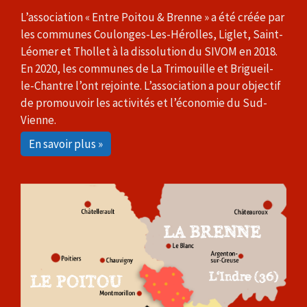
L’association « Entre Poitou & Brenne » a été créée par
les communes Coulonges-Les-Hérolles, Liglet, Saint-
Léomer et Thollet à la dissolution du SIVOM en 2018.
En 2020, les communes de La Trimouille et Brigueil-
le-Chantre l’ont rejointe. L’association a pour objectif
de promouvoir les activités et l’économie du Sud-
Vienne.
En savoir plus »