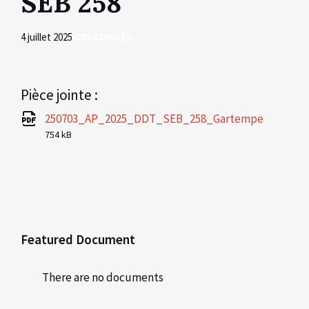
SEB 258
4 juillet 2025
COULONGES
Pièce jointe :
File
pdf
File
250703_AP_2025_DDT_SEB_258_Gartempe
extensi
size:
754 kB
Featured Document
There are no documents