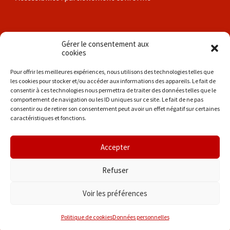
Nos communes
Gérer le consentement aux
cookies
Brigueil-le-Chantre
Pour offrir les meilleures expériences, nous utilisons des technologies telles que
les cookies pour stocker et/ou accéder aux informations des appareils. Le fait de
Coulonges
consentir à ces technologies nous permettra de traiter des données telles que le
comportement de navigation ou les ID uniques sur ce site. Le fait de ne pas
Les Hérolles
consentir ou de retirer son consentement peut avoir un effet négatif sur certaines
caractéristiques et fonctions.
La Trimouille
Liglet
Accepter
Thollet
Refuser
Voir les préférences
© 2026 Entre Poitou et Brenne
Politique de cookies
Données personnelles