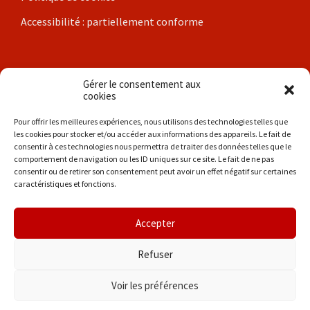
Accessibilité : partiellement conforme
Nos communes
Gérer le consentement aux
cookies
Brigueil-le-Chantre
Pour offrir les meilleures expériences, nous utilisons des technologies telles que
les cookies pour stocker et/ou accéder aux informations des appareils. Le fait de
Coulonges
consentir à ces technologies nous permettra de traiter des données telles que le
comportement de navigation ou les ID uniques sur ce site. Le fait de ne pas
Les Hérolles
consentir ou de retirer son consentement peut avoir un effet négatif sur certaines
caractéristiques et fonctions.
La Trimouille
Liglet
Accepter
Thollet
Refuser
Voir les préférences
© 2026 Entre Poitou et Brenne